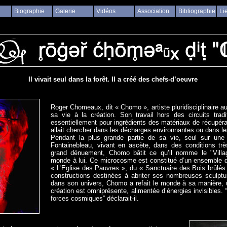
Biographie
Galerie
Vidéos
Association
Bibliographie
Li
Il vivait seul dans la forêt. Il a créé des chefs-d’oeuvre
Roger Chomeaux, dit « Chomo », artiste pluridisciplinaire au
sa vie à la création. Son travail hors des circuits traditi
essentiellement pour ingrédients des matériaux de récupérati
allait chercher dans les décharges environnantes ou dans le
Pendant la plus grande partie de sa vie, seul sur une 
Fontainebleau, vivant en ascète, dans des conditions tr
grand dénuement, Chomo bâtit ce qu’il nomme le "Villag
monde à lui. Ce microcosme est constitué d’un ensemble 
« L'Eglise des Pauvres », du « Sanctuaire des Bois brûlés
constructions destinées à abriter ses nombreuses sculptu
dans son univers, Chomo a refait le monde à sa manière, 
création est omniprésente, alimentée d’énergies invisibles. 
forces cosmiques” déclarait-il.