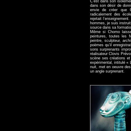
C’est dans son isolemen
dans son désir de donne
envie de créer que C
radicalement des école
rejetait l’enseignement. 
hommes, je suis instruit
source dans sa formati
Même si Chomo laisse 
peintures, toutes les f
peintre, sculpteur, arc
poèmes qu’il enregistr
sons surprenants improv
réalisateur Clovis Prévo
scène ses créations et
expérimental, intitulé «
nuit, met en oeuvre des
un angle surprenant.