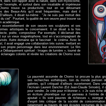
t, dans son rapport avec la nature, dans son mysticisme,
r l’exemple, et surtout dans son insatiable et impérieuse
homo trouve sa productivité, tout en se détournant
s des Beaux-Arts qu’il avait fréquentées, mais dont il
D’ailleurs, il disait lui-même : "Je ne suis pas instruit des
 du ciel". Pourtant, la qualité de son oeuvre peut trouver sa
on académique.
essentiellement de son oeuvre ses sculptures et ses
ormes artistiques le concernaient. Il se disait à la fois
hitecte, poète, compositeur. Par exemple, il déclamait des
ait sur un vieux magnétophone, tout en s’accompagnant de
isés. Autre domaine qui le fascinait : le cinéma. Avec le
st, il avait engagé une collaboration très suivie, mettant en
 son propre personnage dans leur environnement. Le film
 Le Débarquement spirituel - Images de lumière », tourné de
 éclairages colorés et révèle les créations de Chomo sous
La pauvreté assumée de Chomo lui procure la plus gr
ses recherches esthétiques, loin du monde parisien d
galeries, qu’il critiquait d’ailleurs ouvertement. Dans un
l’écrivain Laurent Danchin (Ed Jean-Claude Simoën), il 
pour vendre. Je crée pour m’étonner ». « Je suis riche de 
en écriture phonétique sur un panneau à l’entrée de 
ajoutait « Ils sont pauvres de richesses », exergue s
d’esprit très critique de la société de consommation t
notamment au travers de ses écoutes nocturnes de la rad