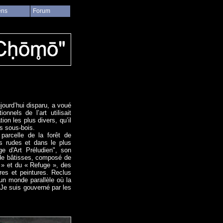
ens
Forum
jourd’hui disparu, a voué
onnels de l’art utilisait
on les plus divers, qu’il
s sous-bois.
parcelle de la forêt de
ès rudes et dans le plus
e d'Art Préludien", son
de bâtisses, composé de
 » et du « Refuge », des
res et peintures. Reclus
un monde parallèle où la
“Je suis gouverné par les